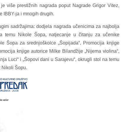
 je više prestižnih nagrada poput Nagrade Grigor Vitez,
te IBBY-ja i mnogih drugih.
ugim sadržajima: dodjela nagrada učenicima za najbolja
 na temu Nikole Šopa, natjecanje u čitanju za učenike
le Šopa za srednjoškolce „Šopijada“, Promocija knjige
ocija knjige autorice Milke Bilandžije „Nijema violina“,
ja Luci“ i „Šopovi dani u Sarajevu“, okrugli stol na temu
 Nikoli Šopu.