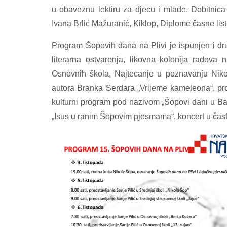
u obaveznu lektiru za djecu i mlade. Dobitnica
Ivana Brlić Mažuranić, Kiklop, Diplome časne lis
Program Šopovih dana na Plivi je ispunjen i dr
literarna ostvarenja, likovna kolonija radova
Osnovnih škola, Najtecanje u poznavanju Niko
autora Branka Serdara „Vrijeme kameleona“, prom
kulturni program pod nazivom „Šopovi dani u Ban
„Isus u ranim Šopovim pjesmama“, koncert u čast