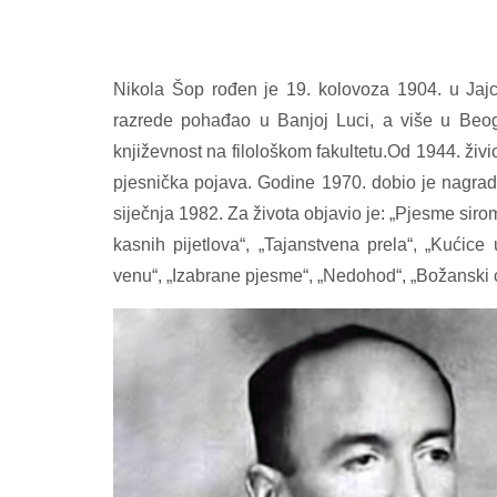
Nikola Šop rođen je 19. kolovoza 1904. u Jajc
razrede pohađao u Banjoj Luci, a više u Beogra
književnost na filološkom fakultetu.Od 1944. živ
pjesnička pojava. Godine 1970. dobio je nagrad
siječnja 1982. Za života objavio je: „Pjesme siro
kasnih pijetlova“, „Tajanstvena prela“, „Kućice 
venu“, „Izabrane pjesme“, „Nedohod“, „Božanski ci