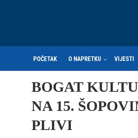
POČETAK
O NAPRETKU
VIJESTI
BOGAT KULT
NA 15. ŠOPOV
PLIVI