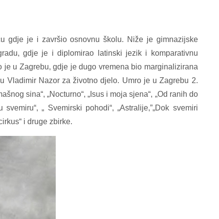
u gdje je i završio osnovnu školu. Niže je gimnazijske
du, gdje je i diplomirao latinski jezik i komparativnu
io je u Zagrebu, gdje je dugo vremena bio marginalizirana
u Vladimir Nazor za životno djelo. Umro je u Zagrebu 2.
mašnog sina“, „Nocturno“, „Isus i moja sjena“, „Od ranih do
u svemiru“, „ Svemirski pohodi“, „Astralije,”„Dok svemiri
rkus“ i druge zbirke.