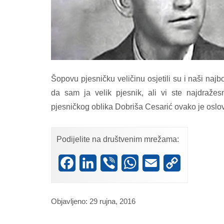
Šopovu pjesničku veličinu osjetili su i naši najb
da sam ja velik pjesnik, ali vi ste najdražesni
pjesničkog oblika Dobriša Cesarić ovako je oslovio
Podijelite na društvenim mrežama:
Facebook
LinkedIn
Viber
WhatsApp
Email
Copy
Link
Objavljeno: 29 rujna, 2016