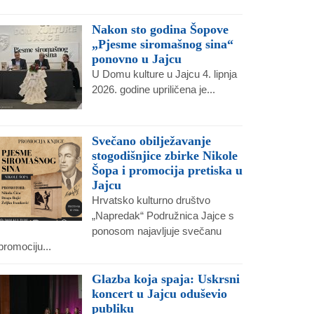
Nakon sto godina Šopove
„Pjesme siromašnog sina“
ponovno u Jajcu
U Domu kulture u Jajcu 4. lipnja
2026. godine upriličena je...
Svečano obilježavanje
stogodišnjice zbirke Nikole
Šopa i promocija pretiska u
Jajcu
Hrvatsko kulturno društvo
„Napredak“ Podružnica Jajce s
ponosom najavljuje svečanu
promociju...
Glazba koja spaja: Uskrsni
koncert u Jajcu oduševio
publiku