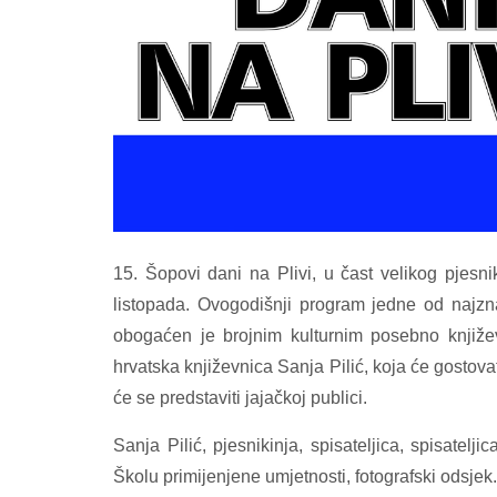
15. Šopovi dani na Plivi, u čast velikog pjesn
listopada. Ovogodišnji program jedne od najzna
obogaćen je brojnim kulturnim posebno knjiže
hrvatska književnica Sanja Pilić, koja će gostova
će se predstaviti jajačkoj publici.
Sanja Pilić, pjesnikinja, spisateljica, spisatelj
Školu primijenjene umjetnosti, fotografski odsjek. R