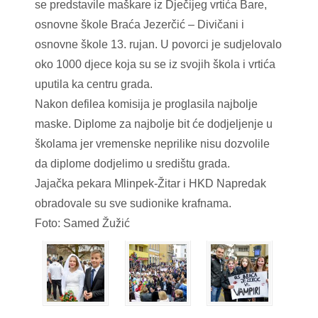
se predstavile maškare iz Dječijeg vrtića Bare,
osnovne škole Braća Jezerčić – Divičani i
osnovne škole 13. rujan. U povorci je sudjelovalo
oko 1000 djece koja su se iz svojih škola i vrtića
uputila ka centru grada.
Nakon defilea komisija je proglasila najbolje
maske. Diplome za najbolje bit će dodjeljenje u
školama jer vremenske neprilike nisu dozvolile
da diplome dodjelimo u središtu grada.
Jajačka pekara Mlinpek-Žitar i HKD Napredak
obradovale su sve sudionike krafnama.
Foto: Samed Žužić