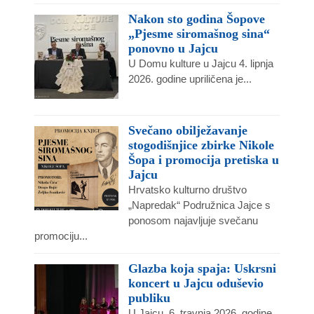
Nakon sto godina Šopove
„Pjesme siromašnog sina“
ponovno u Jajcu
U Domu kulture u Jajcu 4. lipnja
2026. godine upriličena je...
Svečano obilježavanje
stogodišnjice zbirke Nikole
Šopa i promocija pretiska u
Jajcu
Hrvatsko kulturno društvo
„Napredak“ Podružnica Jajce s
ponosom najavljuje svečanu
promociju...
Glazba koja spaja: Uskrsni
koncert u Jajcu oduševio
publiku
U Jajcu, 6. travnja 2026. godine,