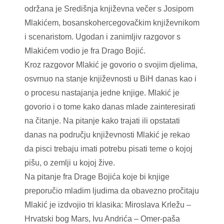
održana je Središnja književna večer s Josipom
Mlakićem, bosanskohercegovačkim književnikom
i scenaristom. Ugodan i zanimljiv razgovor s
Mlakićem vodio je fra Drago Bojić.
Kroz razgovor Mlakić je govorio o svojim djelima,
osvrnuo na stanje književnosti u BiH danas kao i
o procesu nastajanja jedne knjige. Mlakić je
govorio i o tome kako danas mlade zainteresirati
na čitanje. Na pitanje kako trajati ili opstatati
danas na području književnosti Mlakić je rekao
da pisci trebaju imati potrebu pisati teme o kojoj
pišu, o zemlji u kojoj žive.
Na pitanje fra Drage Bojića koje bi knjige
preporučio mladim ljudima da obavezno pročitaju
Mlakić je izdvojio tri klasika: Miroslava Krležu –
Hrvatski bog Mars, Ivu Andrića – Omer-paša