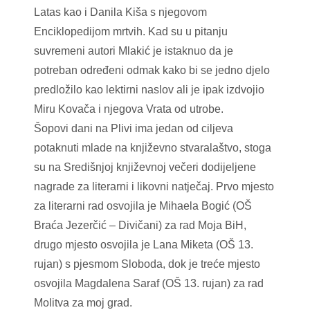
Latas kao i Danila Kiša s njegovom
Enciklopedijom mrtvih. Kad su u pitanju
suvremeni autori Mlakić je istaknuo da je
potreban određeni odmak kako bi se jedno djelo
predložilo kao lektirni naslov ali je ipak izdvojio
Miru Kovača i njegova Vrata od utrobe.
Šopovi dani na Plivi ima jedan od ciljeva
potaknuti mlade na književno stvaralaštvo, stoga
su na Središnjoj književnoj večeri dodijeljene
nagrade za literarni i likovni natječaj. Prvo mjesto
za literarni rad osvojila je Mihaela Bogić (OŠ
Braća Jezerčić – Divičani) za rad Moja BiH,
drugo mjesto osvojila je Lana Miketa (OŠ 13.
rujan) s pjesmom Sloboda, dok je treće mjesto
osvojila Magdalena Saraf (OŠ 13. rujan) za rad
Molitva za moj grad.