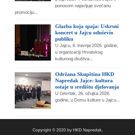
ponosom najavljuje svečanu
promociju...
Glazba koja spaja: Uskrsni
koncert u Jajcu oduševio
publiku
U Jajcu, 6. travnja 2026. godine,
u organizaciji Hrvatskog
kulturnog društva...
Održana Skupština HKD
Napredak Jajce: kultura
ostaje u središtu djelovanja
U četvrtak, 26. ožujka 2026.
godine, u Domu kulture u Jajcu...
Copyright © 2020 by HKD Napredak,