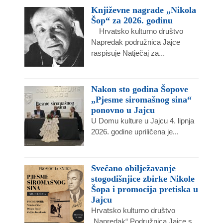
Književne nagrade „Nikola
Šop“ za 2026. godinu
Hrvatsko kulturno društvo
Napredak podružnica Jajce
raspisuje Natječaj za...
Nakon sto godina Šopove
„Pjesme siromašnog sina“
ponovno u Jajcu
U Domu kulture u Jajcu 4. lipnja
2026. godine upriličena je...
Svečano obilježavanje
stogodišnjice zbirke Nikole
Šopa i promocija pretiska u
Jajcu
Hrvatsko kulturno društvo
„Napredak“ Podružnica Jajce s