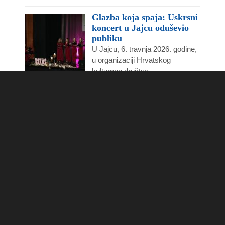
Glazba koja spaja: Uskrsni
koncert u Jajcu oduševio
publiku
U Jajcu, 6. travnja 2026. godine,
u organizaciji Hrvatskog
kulturnog društva...
Održana Skupština HKD
Napredak Jajce: kultura
ostaje u središtu djelovanja
U četvrtak, 26. ožujka 2026.
godine, u Domu kulture u Jajcu...
Copyright © 2020 by HKD Napredak,
podružnica Jajce
Izrada i razvoj - web dizajn:
Žan Anđić