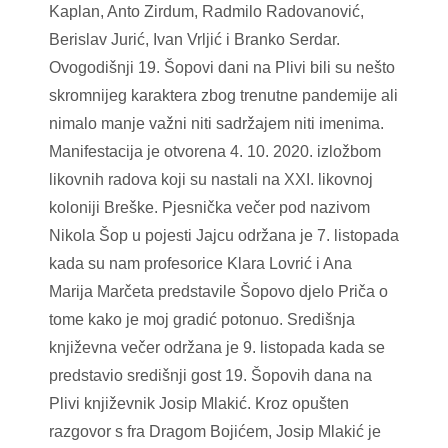
Kaplan, Anto Zirdum, Radmilo Radovanović,
Berislav Jurić, Ivan Vrljić i Branko Serdar.
Ovogodišnji 19. Šopovi dani na Plivi bili su nešto
skromnijeg karaktera zbog trenutne pandemije ali
nimalo manje važni niti sadržajem niti imenima.
Manifestacija je otvorena 4. 10. 2020. izložbom
likovnih radova koji su nastali na XXI. likovnoj
koloniji Breške. Pjesnička večer pod nazivom
Nikola Šop u pojesti Jajcu održana je 7. listopada
kada su nam profesorice Klara Lovrić i Ana
Marija Marčeta predstavile Šopovo djelo Priča o
tome kako je moj gradić potonuo. Središnja
književna večer održana je 9. listopada kada se
predstavio središnji gost 19. Šopovih dana na
Plivi književnik Josip Mlakić. Kroz opušten
razgovor s fra Dragom Bojićem, Josip Mlakić je