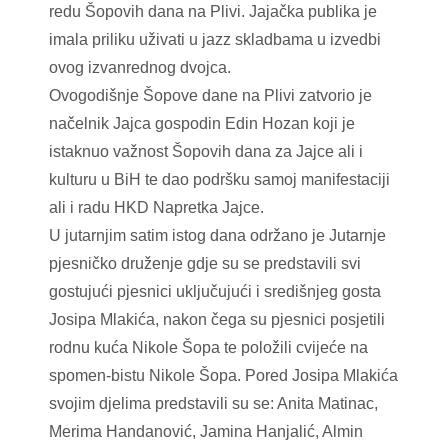
redu Šopovih dana na Plivi. Jajačka publika je
imala priliku uživati u jazz skladbama u izvedbi
ovog izvanrednog dvojca.
Ovogodišnje Šopove dane na Plivi zatvorio je
načelnik Jajca gospodin Edin Hozan koji je
istaknuo važnost Šopovih dana za Jajce ali i
kulturu u BiH te dao podršku samoj manifestaciji
ali i radu HKD Napretka Jajce.
U jutarnjim satim istog dana održano je Jutarnje
pjesničko druženje gdje su se predstavili svi
gostujući pjesnici uključujući i središnjeg gosta
Josipa Mlakića, nakon čega su pjesnici posjetili
rodnu kuća Nikole Šopa te položili cvijeće na
spomen-bistu Nikole Šopa. Pored Josipa Mlakića
svojim djelima predstavili su se: Anita Matinac,
Merima Handanović, Jamina Hanjalić, Almin