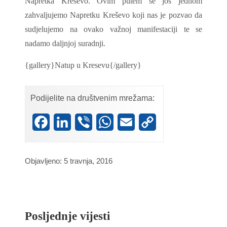
Napretka Kreševo. Ovim putem se još jednom
zahvaljujemo Napretku Kreševo koji nas je pozvao da
sudjelujemo na ovako važnoj manifestaciji te se
nadamo daljnjoj suradnji.
{gallery}Natup u Kresevu{/gallery}
Podijelite na društvenim mrežama:
Facebook
LinkedIn
Viber
WhatsApp
Email
Copy
Link
Objavljeno: 5 travnja, 2016
Posljednje vijesti