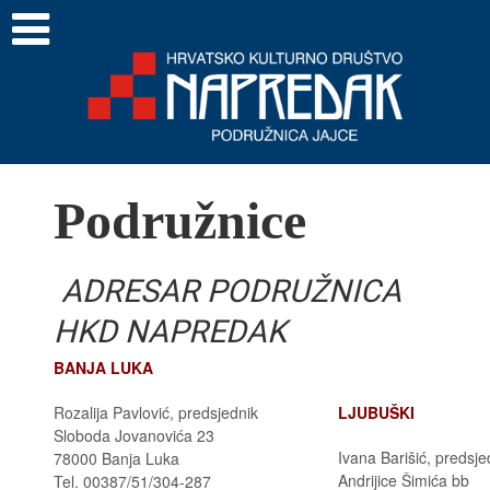
Podružnice
ADRESAR PODRUŽNICA
HKD NAPREDAK
BANJA LUKA
Rozalija Pavlović, predsjednik
LJUBUŠKI
Sloboda Jovanovića 23
Ivana Barišić, predsje
78000 Banja Luka
Andrijice Šimića bb
Tel. 00387/51/304-287