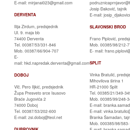
E-mail: mirjanai023@gmail.com
podruznicaprnjavor@
Josip Đaković, tajnik
DERVENTA
E-mail: josip_djakov
Ilija Zirdum, predsjednik
SLAVONSKI BROD
Ul. 9. maja bb
74400 Derventa
Frano Piplović, preds
Tel. 00387/53/331-846
Mob. 00385/98/212-7
Mob. 00387/66/904-707
E- mail: frano.piplov
E-
SPLIT
mail: hkd.napredak.derventa@gmail.com
Vinka Bratulić, predsj
DOBOJ
Mihovilova širina 1
Vlč. Pero Iljkić, predsjednik
HR-21000 Split
Župa Presveto srce Isusovo
Tel. 00385/21/349-34
Braće Jugovića 2
Mob. 00385/99/248-
74000 Doboj
E-mail: branka.sama
Tel. 00387/53/202-600
E-mail: vinka.bratulic@
E-mail: zsi.doboj@teol.net
Branka Šamadan, tajn
Mob. 000385/98/583
DUBROVNIK
E-mail: branka.sama