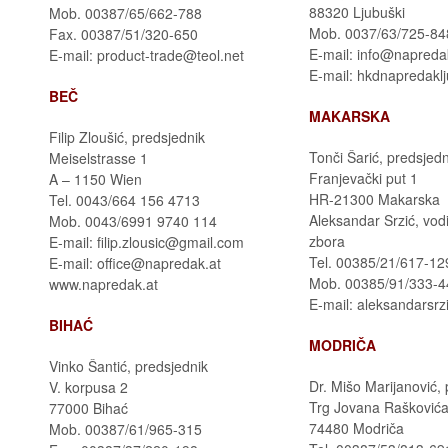
88320 Ljubuški
Mob. 00387/65/662-788
Mob. 0037/63/725-84
Fax. 00387/51/320-650
E-mail: info@napredak
E-mail: product-trade@teol.net
E-mail: hkdnapredakl
BEČ
MAKARSKA
Filip Zloušić, predsjednik
Tonči Šarić, predsjedn
Meiselstrasse 1
Franjevački put 1
A – 1150 Wien
HR-21300 Makarska
Tel.
0043/664 156 4713
Aleksandar Srzić, vodi
Mob.
0043/6991 9740 114
zbora
E-mail: filip.zlousic@gmail.com
Tel. 00385/21/617-12
E-mail: office@napredak.at
Mob. 00385/91/333-
www.napredak.at
E-mail: aleksandarsr
BIHAĆ
MODRIČA
Vinko Šantić, predsjednik
Dr. Mišo Marijanović,
V. korpusa 2
Trg Jovana Rašković
77000 Bihać
74480 Modriča
Mob. 00387/61/965-315