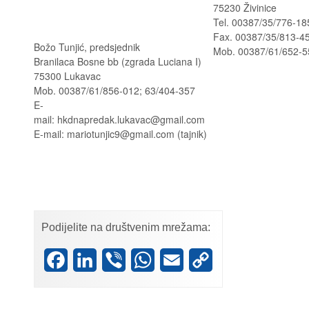
75230 Živinice
Tel. 00387/35/776-18
Fax. 00387/35/813-4
Božo Tunjić, predsjednik
Mob. 00387/61/652-5
Branilaca Bosne bb (zgrada Luciana I)
75300 Lukavac
Mob. 00387/61/856-012; 63/404-357
E-
mail: hkdnapredak.lukavac@gmail.com
E-mail: mariotunjic9@gmail.com (tajnik)
Podijelite na društvenim mrežama:
Facebook
LinkedIn
Viber
WhatsApp
Email
Copy
Link