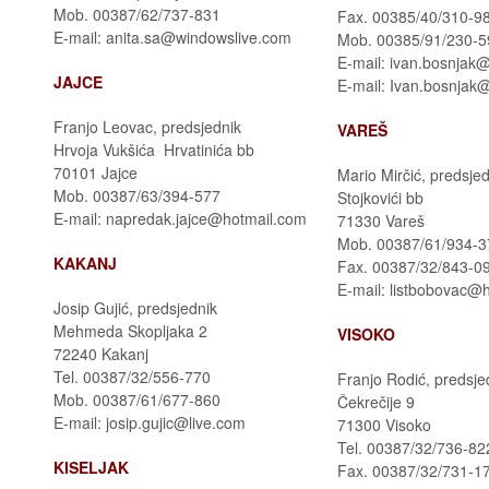
Mob. 00387/62/737-831
Fax. 00385/40/310-9
E-mail: anita.sa@windowslive.com
Mob. 00385/91/230-
E-mail: ivan.bosnjak@
JAJCE
E-mail: Ivan.bosnjak
Franjo Leovac, predsjednik
VAREŠ
Hrvoja Vukšića Hrvatinića bb
70101 Jajce
Mario Mirčić, predsje
Mob. 00387/63/394-577
Stojkovići bb
E-mail: napredak.jajce@hotmail.com
71330 Vareš
Mob. 00387/61/934-3
KAKANJ
Fax. 00387/32/843-0
E-mail: listbobovac@
Josip Gujić, predsjednik
Mehmeda Skopljaka 2
VISOKO
72240 Kakanj
Tel. 00387/32/556-770
Franjo Rodić, predsje
Mob. 00387/61/677-860
Čekrečije 9
E-mail: josip.gujic@live.com
71300 Visoko
Tel. 00387/32/736-82
KISELJAK
Fax. 00387/32/731-1