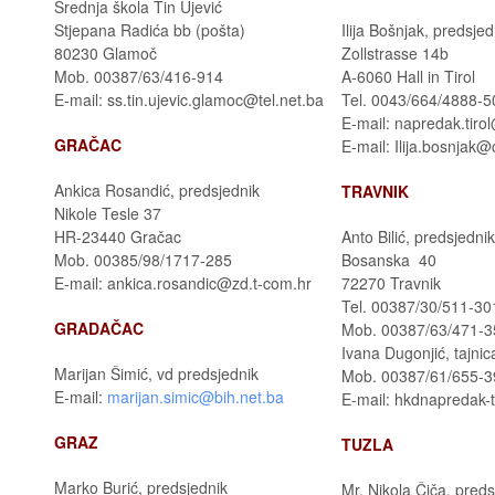
Srednja škola Tin Ujević
Stjepana Radića bb (pošta)
Ilija Bošnjak, predsjed
80230 Glamoč
Zollstrasse 14b
Mob. 00387/63/416-914
A-6060 Hall in Tirol
E-mail: ss.tin.ujevic.glamoc@tel.net.ba
Tel. 0043/664/4888-5
E-mail: napredak.tir
GRAČAC
E-mail: Ilija.bosnjak@
Ankica Rosandić, predsjednik
TRAVNIK
Nikole Tesle 37
HR-23440 Gračac
Anto Bilić, predsjednik
Mob. 00385/98/1717-285
Bosanska 40
E-mail: ankica.rosandic@zd.t-com.hr
72270 Travnik
Tel. 00387/30/511-30
GRADAČAC
Mob. 00387/63/471-3
Ivana Dugonjić, tajnic
Marijan Šimić, vd predsjednik
Mob. 00387/61/655-3
E-mail:
marijan.simic@bih.net.ba
E-mail: hkdnapredak-
GRAZ
TUZLA
Marko Burić, predsjednik
Mr. Nikola Čiča, preds