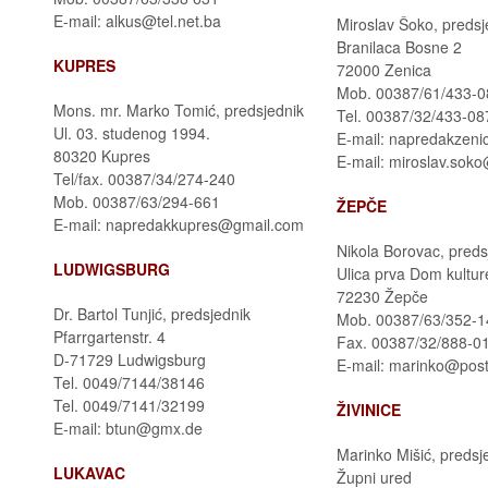
E-mail: alkus@tel.net.ba
Miroslav Šoko, predsj
Branilaca Bosne 2
KUPRES
72000 Zenica
Mob. 00387/61/433-0
Mons. mr. Marko Tomić, predsjednik
Tel. 00387/32/433-08
Ul. 03. studenog 1994.
E-mail: napredakzen
80320 Kupres
E-mail: miroslav.sok
Tel/fax. 00387/34/274-240
Mob. 00387/63/294-661
ŽEPČE
E-mail: napredakkupres@gmail.com
Nikola Borovac, preds
LUDWIGSBURG
Ulica prva Dom kultur
72230 Žepče
Dr. Bartol Tunjić, predsjednik
Mob. 00387/63/352-1
Pfarrgartenstr. 4
Fax. 00387/32/888-0
D-71729 Ludwigsburg
E-mail: marinko@post
Tel. 0049/7144/38146
Tel. 0049/7141/32199
ŽIVINICE
E-mail: btun@gmx.de
Marinko Mišić, predsj
LUKAVAC
Župni ured