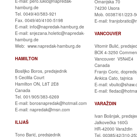
E-mail: pero.lukic@napredak-
Omanjska 70
hamburg.de
74230 Usora
Tel. 0049/40/583-921
Mob. 00387/61/223-5
Fax. 0049/40/4100-5198
E-mail: franjobratic@n
E-mail: info@napredak-hamburg.de
E-mail: snjezana.holetic@napredak-
VANCOUVER
hamburg.de
Web: www.napredak-hamburg.de
Vitomir Bulić, predsje
BOX 4-3250 Commerci
HAMILTON
Vancouver V5N4E4
Canada
Bosiljko Boros, predsjednik
Franjo Coric, dopreds
5 Cecilila Court
Ankica Cato, tajnica
Hamilton ON, L8T 2E8
E-mail: vbulic@shaw.
Canada
E-mail: fledac@hotma
Tel. 001/905/383-6269
E-mail: borosnapredak@hotmail.com
VARAŽDIN
E-mail: napredak@msn.com
Ivan Bošnjak, predsje
ILIJAŠ
Jalkovečka 160G
HR-42000 Varaždin
Tono Barić, predsjednik
Tel. 00385/42/310-25