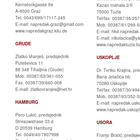
Kernstockgasse 9a
Kazan mahala 2/II
A-8020 Graz
75000 Tuzla
Tel. 0043/699/17117-245
Tel/fax. 00387/35/25
E-mail: napredak.graz@gmail.com
Mob. 00387/61/299-5
www.napredakgraz.kilu.de
E-mail: hkd.napredak.
E-mail: nikolacica@y
GRUDE
www.napredaktuzla.b
Zlatko Vranješ, predsjednik
USKOPLJE
Puteševica 11
88 348 Tihaljina (Grude)
Dr. Tvrtko Krajina, pr
Mob. 00387/63/361-055
Bana Jelačića bb
Fax. 00387/39/660-008
70280 Uskoplje
E-mail: zlatkovranjes@net.hr
Tel/fax. 00387/30/49
Mob. 00387/63/352-5
HAMBURG
E-mail: napredak.usk
www.napredak-uskopl
Pero Lukić, predsjednik
Stresowstrase 33 d
USORA
D-20539 Hamburg
Tel. 0049/40/7807998
Franjo Bratić, predsje