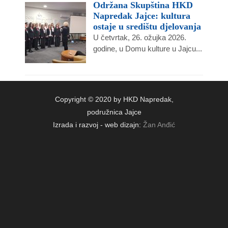
Održana Skupština HKD
Napredak Jajce: kultura
ostaje u središtu djelovanja
U četvrtak, 26. ožujka 2026.
godine, u Domu kulture u Jajcu...
Copyright © 2020 by HKD Napredak,
podružnica Jajce
Izrada i razvoj - web dizajn:
Žan Anđić