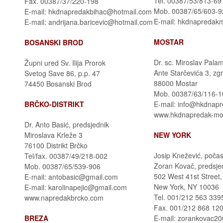
Tel. 00387/53/813-69
Fax. 00387/37/220-198
Mob. 00387/65/603-9
E-mail: hkdnapredakbihac@hotmail.com
E-mail: hkdnapredak
E-mail: andrijana.baricevic@hotmail.com
MOSTAR
BOSANSKI BROD
Dr. sc. Miroslav Pala
Župni ured Sv. Ilija Prorok
Ante Starčevića 3, zg
Svetog Save 86, p.p. 47
88000 Mostar
74450 Bosanski Brod
Mob. 00387/63/116-1
BRČKO-DISTRIKT
E-mail: info@hkdnap
www.hkdnapredak-mo
Dr. Anto Basić, predsjednik
Miroslava Krleže 3
NEW YORK
76100 Distrikt Brčko
Josip Knežević, počas
Tel/fax. 00387/49/218-002
Zoran Kovač, predsje
Mob. 00387/65/539-906
502 West 41st Street,
E-mail: antobasic@gmail.com
New York, NY 10036
E-mail: karolinapejic@gmail.com
Tel.
001/212 563 339
www.napredakbrcko.com
Fax. 001/212 868 12
BREZA
E-mail: zorankovac2