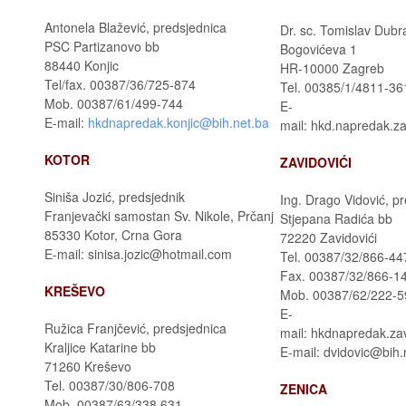
Antonela Blažević, predsjednica
Dr. sc. Tomislav Dubr
PSC Partizanovo bb
Bogovićeva 1
88440 Konjic
HR-10000 Zagreb
Tel/fax. 00387/36/725-874
Tel. 00385/1/4811-36
Mob. 00387/61/499-744
E-
E-mail:
hkdnapredak.konjic@bih.net.ba
mail: hkd.napredak.
KOTOR
ZAVIDOVIĆI
Siniša Jozić, predsjednik
Ing. Drago Vidović, p
Franjevački samostan Sv. Nikole, Prčanj
Stjepana Radića bb
85330 Kotor, Crna Gora
72220 Zavidovići
E-mail: sinisa.jozic@hotmail.com
Tel. 00387/32/866-44
Fax. 00387/32/866-1
KREŠEVO
Mob. 00387/62/222-5
E-
Ružica Franjčević, predsjednica
mail: hkdnapredak.za
Kraljice Katarine bb
E-mail: dvidovic@bih.
71260 Kreševo
Tel. 00387/30/806-708
ZENICA
Mob. 00387/63/338 631