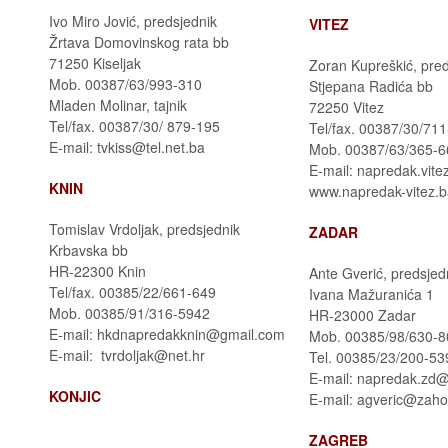
Ivo Miro Jović, predsjednik
VITEZ
Žrtava Domovinskog rata bb
71250 Kiseljak
Zoran Kupreškić, pred
Mob. 00387/63/993-310
Stjepana Radića bb
Mladen Molinar, tajnik
72250 Vitez
Tel/fax. 00387/30/ 879-195
Tel/fax. 00387/30/71
E-mail: tvkiss@tel.net.ba
Mob. 00387/63/365-6
E-mail: napredak.vite
KNIN
www.napredak-vitez.
Tomislav Vrdoljak, predsjednik
ZADAR
Krbavska bb
HR-22300 Knin
Ante Gverić, predsjed
Tel/fax. 00385/22/661-649
Ivana Mažuranića 1
Mob. 00385/91/316-5942
HR-23000 Zadar
E-mail: hkdnapredakknin@gmail.com
Mob. 00385/98/630-8
E-mail: tvrdoljak@net.hr
Tel. 00385/23/200-53
E-mail: napredak.zd
KONJIC
E-mail: agveric@zah
ZAGREB