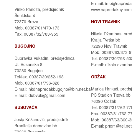
E-mail: info@napred
Vinko Pandža, predsjednik
www.napredakny.com
Šehidska 4
72370 Breza
NOVI TRAVNIK
Mob. 00387/61/479-173
Nikola Džambas, pred
Fax. 00387/32/783-955
Kralja Tvrtka bb
BUGOJNO
72290 Novi Travnik
Mob. 00387/63/373-9
Dubravka Vukadin, predsjednica
Tel. 00387/30/793-508
Ul. Bosanska 8
E-mail: nikola.dzam
70230 Bugojno
Tel/fax. 00387/30/252-198
ODŽAK
Mob. 00387/61/796-828
Marica Hrnkaš, preds
E-mail: hkdnapredakbugojno@bih.net.ba
PC Stadion Titova bb
E-mail: dubvuk@gmail.com
76290 Odžak
BUSOVAČA
Tel. 00387/31/762-77
Fax. 00387/31/762-7
Josip Križanović, predsjednik
Mob. 00387/63/360-3
Branitelja domovine bb
E-mail: prior1@tel.ne
72260 Busovača