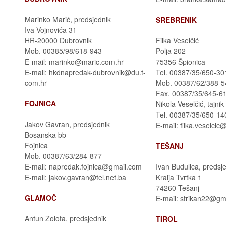
Marinko Marić, predsjednik
SREBRENIK
Iva Vojnovića 31
HR-20000 Dubrovnik
Filka Veselčić
Mob. 00385/98/618-943
Polja 202
E-mail: marinko@maric.com.hr
75356 Špionica
E-mail: hkdnapredak-dubrovnik@du.t-
Tel. 00387/35/650-301
com.hr
Mob. 00387/62/388-5
Fax. 00387/35/645-6
FOJNICA
Nikola Veselčić, tajnik
Tel. 00387/35/650-14
Jakov Gavran, predsjednik
E-mail: filka.veselci
Bosanska bb
Fojnica
TEŠANJ
Mob. 00387/63/284-877
E-mail: napredak.fojnica@gmail.com
Ivan Budulica, predsj
E-mail: jakov.gavran@tel.net.ba
Kralja Tvrtka 1
74260 Tešanj
GLAMOČ
E-mail: strikan22@gm
Antun Zolota, predsjednik
TIROL