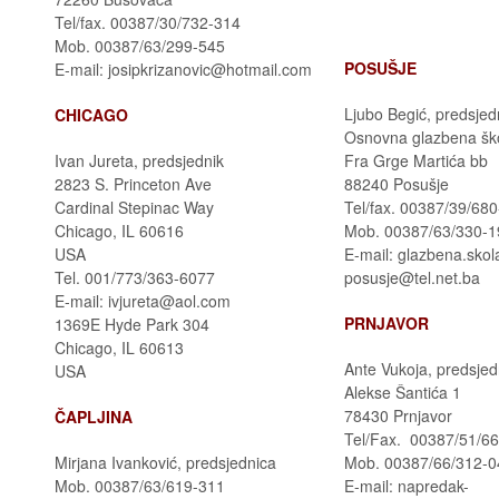
Tel/fax. 00387/30/732-314
Mob. 00387/63/299-545
POSUŠJE
E-mail: josipkrizanovic@hotmail.com
Ljubo Begić, predsjed
CHICAGO
Osnovna glazbena šk
Ivan Jureta, predsjednik
Fra Grge Martića bb
2823 S. Princeton Ave
88240 Posušje
Cardinal Stepinac Way
Tel/fax. 00387/39/68
Chicago, IL 60616
Mob. 00387/63/330-1
USA
E-mail: glazbena.skol
Tel. 001/773/363-6077
posusje@tel.net.ba
E-mail: ivjureta@aol.com
PRNJAVOR
1369E Hyde Park 304
Chicago, IL 60613
Ante Vukoja, predsjed
USA
Alekse Šantića 1
78430 Prnjavor
ČAPLJINA
Tel/Fax. 00387/51/6
Mirjana Ivanković, predsjednica
Mob. 00387/66/312-0
Mob. 00387/63/619-311
E-mail: napredak-